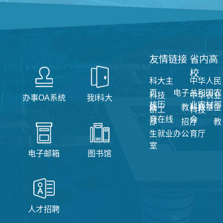
友情链接
省内高
校
科大主
中华人民
页
电子
共和国农
科技
中华农业
办事OA系统
我I科大
校历
业农村部
处
教
科教基金
研工
科技
育在线
会
部
招
厅
教
生就业办公
育厅
室
电子邮箱
图书馆
人才招聘