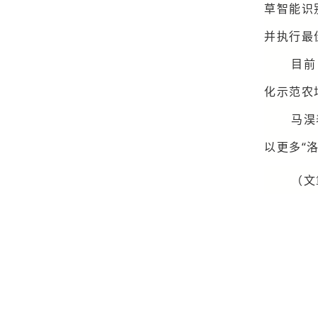
草智能识
并执行最
目前
化示范农
马淏
以更多“
（文