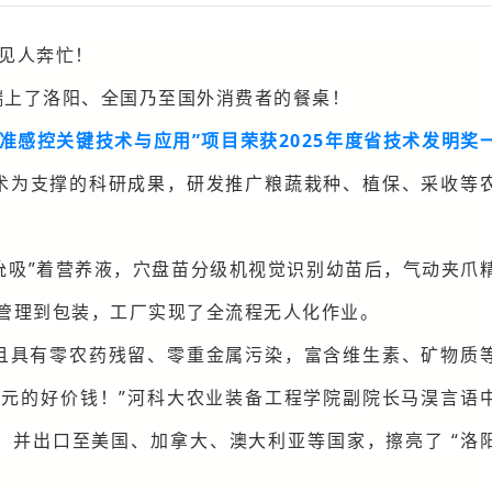
见人奔忙！
端上了洛阳、全国乃至国外消费者的餐桌！
准感控关键技术与应用”项目荣获2025年度省技术发明奖
术为支撑的科研成果，研发推广粮蔬栽种、植保、采收等
吮吸”着营养液，穴盘苗分级机视觉识别幼苗后，气动夹爪
管理到包装，工厂实现了全流程无人化作业。
并且具有零农药残留、零重金属污染，富含维生素、矿物质
5元的好价钱！”河科大农业装备工程学院副院长马淏言语
，并出口至美国、加拿大、澳大利亚等国家，擦亮了 “洛