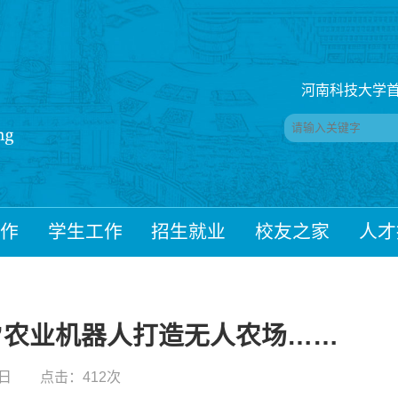
河南科技大学首
作
学生工作
招生就业
校友之家
人才
新”农业机器人打造无人农场……
26日 点击：
412
次