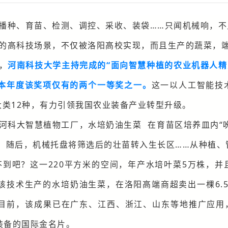
播种、育苗、检测、调控、采收、装袋……只闻机械响，不
的高科技场景，不仅被洛阳高校实现，而且生产的蔬菜，
，
河南科技大学主持完成的“面向智慧种植的农业机器人精
本年度该奖项仅有的两个一等奖之一。
这一以人工智能技
大类12种，有力引领我国农业装备产业转型升级。
河科大智慧植物工厂，
水培奶油生菜
在育苗区培养皿内“
，随后，机械托盘将筛选后的壮苗转入生长区……从种植、
不到吧？这一220平方米的空间，年产水培叶菜5万株，
该技术生产的水培奶油生菜，在洛阳高端商超卖出一棵6.
目前，该成果已在广东、江西、浙江、山东等地推广应用
机装备的国际金名片。