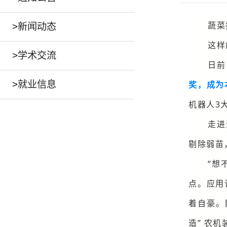
蔬菜
>
新闻动态
这样
>
学术交流
日前
>
就业信息
奖，成为
机器人3
走进
剔除弱苗
“想
点。应用
着自豪。
造” 农