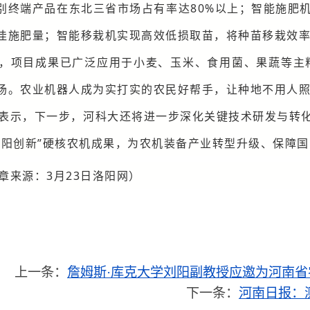
别终端产品在东北三省市场占有率达80%以上；智能施肥机
佳施肥量；智能移栽机实现高效低损取苗，将种苗移栽效率提
，项目成果已广泛应用于小麦、玉米、食用菌、果蔬等主
场。农业机器人成为实打实的农民好帮手，让种地不用人
表示，下一步，河科大还将进一步深化关键技术研发与转
洛阳创新”硬核农机成果，为农机装备产业转型升级、保障
章来源：3月23日洛阳网）
上一条：
詹姆斯·库克大学刘阳副教授应邀为河南
下一条：
河南日报：