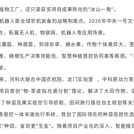
植物工厂，还只是获奖项目成果转化的“冰山一角”。
机器人是全球农机装备的战略制高点。2026年中央一号
合，拓展无人机、物联网、机器人等应用场景。
采蘑菇、种蔬菜，到除杂草、摘水果，作物个体差异大，茎
难、精细生产决策效能低、智慧种植感控协同差等瓶颈。
破。
来，河科大联合中国农机院、
龙门实验室
、中科原动力等
项目首创“物-草虚拟光谱分割”理论，解决了大田作物
破了种苗及果实视觉引导抓取、田间跨行路径自主规划等关
等驱控一体末端执行系统，首创了国际领先的种苗低损伤选
“慧”种田，省劲更“生金”。随着项目产业化的深入，智能