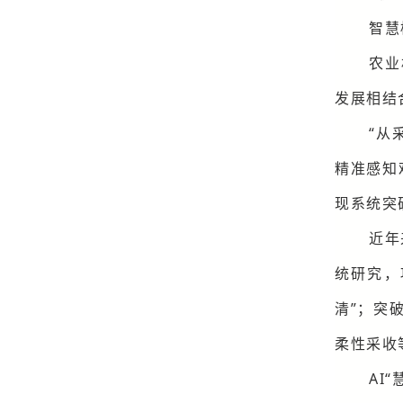
智慧
农业
发展相结
“从
精准感知
现系统突
近年
统研究，
清”；突
柔性采收
AI