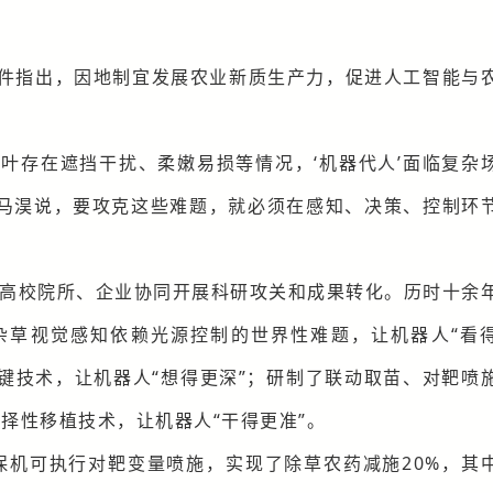
文件指出，因地制宜发展农业新质生产力，促进人工智能与
叶存在遮挡干扰、柔嫩易损等情况，‘机器代人’面临复杂
”马淏说，要攻克这些难题，就必须在感知、决策、控制环
高校院所、企业协同开展科研攻关和成果转化。历时十余
、杂草视觉感知依赖光源控制的世界性难题，让机器人“看
键技术，让机器人“想得更深”；研制了联动取苗、对靶喷
择性移植技术，让机器人“干得更准”。
植保机可执行对靶变量喷施，实现了除草农药减施20%，其