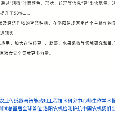
通过“观察”叶面颜色、形状、纹理等信息“算”出含氮量，
升了50%……
粮及经济作物的智慧种植，在洛阳建成河南首个主粮作物
照进现实。
化应用，加大在
油莎豆
、蒜薹、水果采收等领域研究和推
国家粮食安全贡献更多力量。
省农业传感器与智能感知工程技术研究中心师生作学术
测试总量居全球首位 洛阳农机检测护航中国农机扬帆