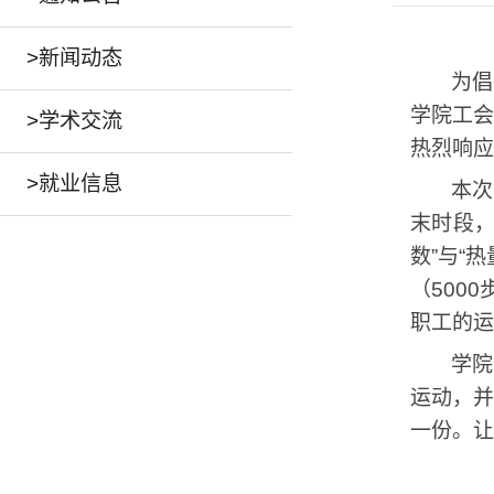
>
新闻动态
为倡
学院工会
>
学术交流
热烈响应
>
就业信息
本次
末时段
数”与“
（
5000
职工的运
学院
运动，
一份。让